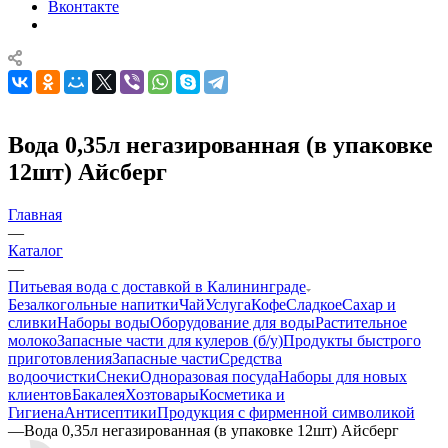
Вконтакте
Вода 0,35л негазированная (в упаковке
12шт) Айсберг
Главная
—
Каталог
—
Питьевая вода с доставкой в Калининграде
Безалкогольные напитки
Чай
Услуга
Кофе
Сладкое
Сахар и
сливки
Наборы воды
Оборудование для воды
Растительное
молоко
Запасные части для кулеров (б/у)
Продукты быстрого
приготовления
Запасные части
Средства
водоочистки
Снеки
Одноразовая посуда
Наборы для новых
клиентов
Бакалея
Хозтовары
Косметика и
Гигиена
Антисептики
Продукция с фирменной символикой
—
Вода 0,35л негазированная (в упаковке 12шт) Айсберг