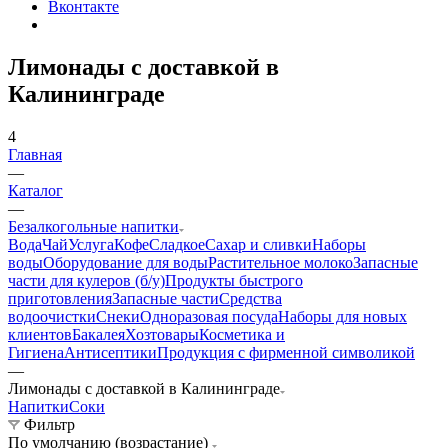
Вконтакте
Лимонады с доставкой в
Калининграде
4
Главная
—
Каталог
—
Безалкогольные напитки
Вода
Чай
Услуга
Кофе
Сладкое
Сахар и сливки
Наборы
воды
Оборудование для воды
Растительное молоко
Запасные
части для кулеров (б/у)
Продукты быстрого
приготовления
Запасные части
Средства
водоочистки
Снеки
Одноразовая посуда
Наборы для новых
клиентов
Бакалея
Хозтовары
Косметика и
Гигиена
Антисептики
Продукция с фирменной символикой
—
Лимонады с доставкой в Калининграде
Напитки
Соки
Фильтр
По умолчанию (возрастание)