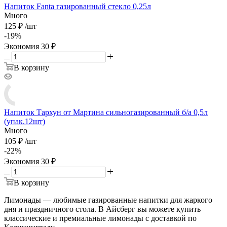
Напиток Fanta газированный стекло 0,25л
Много
125
₽
/
шт
-
19
%
Экономия
30
₽
В корзину
Напиток Тархун от Мартина сильногазированный б/а 0,5л
(упак.12шт)
Много
105
₽
/
шт
-
22
%
Экономия
30
₽
В корзину
Лимонады — любимые газированные напитки для жаркого
дня и праздничного стола. В Айсберг вы можете купить
классические и премиальные лимонады с доставкой по