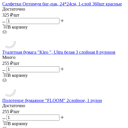
Салфетки Оптимум биг-пак, 24*24см, 1-слой 360шт красные
Достаточно
325
₽
/
шт
В корзину
Туалетная бумага "Kleo ", Ultra белая 3 слойная 8 рулонов
Много
255
₽
/
шт
В корзину
Полотенце бумажное "FLOOM" 2слойное, 1 рулон
Достаточно
255
₽
/
шт
В корзину