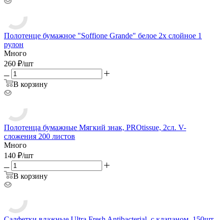
Полотенце бумажное "Soffione Grande" белое 2х слойное 1
рулон
Много
260
₽
/
шт
В корзину
Полотенца бумажные Мягкий знак, PROtissue, 2сл. V-
сложения 200 листов
Много
140
₽
/
шт
В корзину
Салфетки влажные Ultra Fresh Antibacterial, с клапаном, 150шт