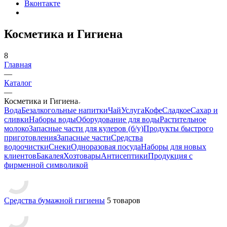
Вконтакте
Косметика и Гигиена
8
Главная
—
Каталог
—
Косметика и Гигиена
Вода
Безалкогольные напитки
Чай
Услуга
Кофе
Сладкое
Сахар и
сливки
Наборы воды
Оборудование для воды
Растительное
молоко
Запасные части для кулеров (б/у)
Продукты быстрого
приготовления
Запасные части
Средства
водоочистки
Снеки
Одноразовая посуда
Наборы для новых
клиентов
Бакалея
Хозтовары
Антисептики
Продукция с
фирменной символикой
Средства бумажной гигиены
5 товаров