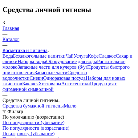
Средства личной гигиены
3
Главная
—
Каталог
—
Косметика и Гигиена
Вода
Безалкогольные напитки
Чай
Услуга
Кофе
Сладкое
Сахар и
сливки
Наборы воды
Оборудование для воды
Растительное
молоко
Запасные части для кулеров (б/у)
Продукты быстрого
приготовления
Запасные части
Средства
водоочистки
Снеки
Одноразовая посуда
Наборы для новых
клиентов
Бакалея
Хозтовары
Антисептики
Продукция с
фирменной символикой
—
Средства личной гигиены
Средства бумажной гигиены
Мыло
Фильтр
По умолчанию (возрастание)
По популярности (убывание)
По популярности (возрастание)
По алфавиту (убывание)