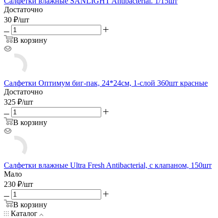
Салфетки влажные SANLIGHT Antibacterial. 1/15шт
Достаточно
30
₽
/
шт
В корзину
Салфетки Оптимум биг-пак, 24*24см, 1-слой 360шт красные
Достаточно
325
₽
/
шт
В корзину
Салфетки влажные Ultra Fresh Antibacterial, с клапаном, 150шт
Мало
230
₽
/
шт
В корзину
Каталог