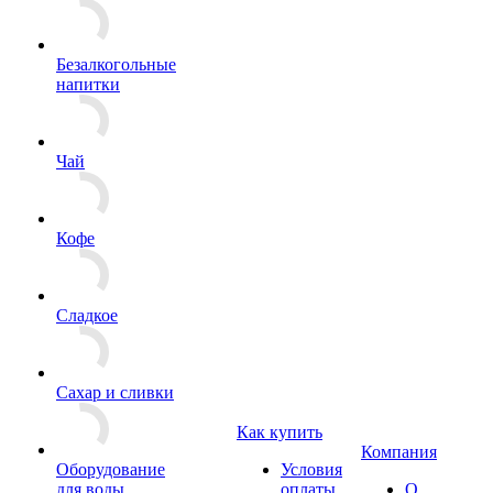
Безалкогольные
напитки
Чай
Кофе
Сладкое
Сахар и сливки
Как купить
Компания
Оборудование
Условия
для воды
оплаты
О