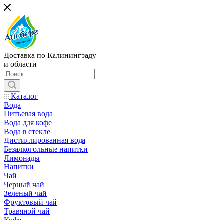
Доставка по Калининграду
и области
Каталог
Вода
Питьевая вода
Вода для кофе
Вода в стекле
Дистиллированная вода
Безалкогольные напитки
Лимонады
Напитки
Чай
Черный чай
Зеленый чай
Фруктовый чай
Травяной чай
Кофе