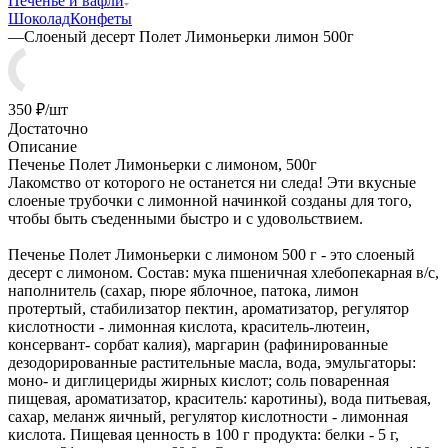
Печенье и вафли
Шоколад
Конфеты
—
Слоеный десерт Полет Лимоньерки лимон 500г
350
₽
/шт
Достаточно
Описание
Печенье Полет Лимоньерки с лимоном, 500г
Лакомство от которого не останется ни следа! Эти вкусные
слоеные трубочки с лимонной начинкой созданы для того,
чтобы быть съеденными быстро и с удовольствием.
Печенье Полет Лимоньерки с лимоном 500 г - это слоеный
десерт с лимоном. Состав: мука пшеничная хлебопекарная в/с,
наполнитель (сахар, пюре яблочное, патока, лимон
протертый, стабилизатор пектин, ароматизатор, регулятор
кислотности - лимонная кислота, краситель-лютеин,
консервант- сорбат калия), маргарин (рафинированные
дезодорированные растительные масла, вода, эмульгаторы:
моно- и диглицериды жирных кислот; соль поваренная
пищевая, ароматизатор, краситель: каротины), вода питьевая,
сахар, меланж яичный, регулятор кислотности - лимонная
кислота. Пищевая ценность в 100 г продукта: белки - 5 г,