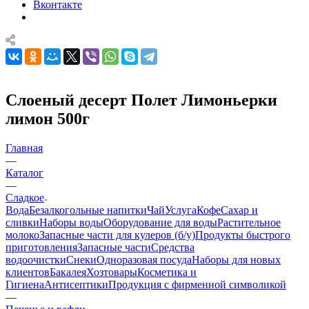
Вконтакте
Слоеный десерт Полет Лимоньерки
лимон 500г
Главная
—
Каталог
—
Сладкое
Вода
Безалкогольные напитки
Чай
Услуга
Кофе
Сахар и
сливки
Наборы воды
Оборудование для воды
Растительное
молоко
Запасные части для кулеров (б/у)
Продукты быстрого
приготовления
Запасные части
Средства
водоочистки
Снеки
Одноразовая посуда
Наборы для новых
клиентов
Бакалея
Хозтовары
Косметика и
Гигиена
Антисептики
Продукция с фирменной символикой
—