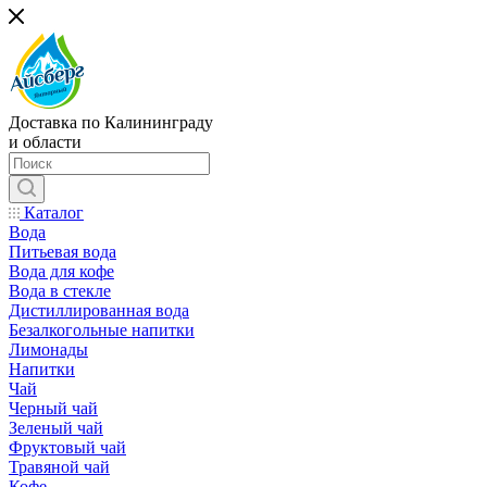
Доставка по Калининграду
и области
Каталог
Вода
Питьевая вода
Вода для кофе
Вода в стекле
Дистиллированная вода
Безалкогольные напитки
Лимонады
Напитки
Чай
Черный чай
Зеленый чай
Фруктовый чай
Травяной чай
Кофе