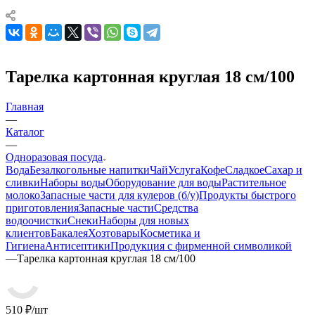
Тарелка картонная круглая 18 см/100
Главная
—
Каталог
—
Одноразовая посуда
Вода
Безалкогольные напитки
Чай
Услуга
Кофе
Сладкое
Сахар и
сливки
Наборы воды
Оборудование для воды
Растительное
молоко
Запасные части для кулеров (б/у)
Продукты быстрого
приготовления
Запасные части
Средства
водоочистки
Снеки
Наборы для новых
клиентов
Бакалея
Хозтовары
Косметика и
Гигиена
Антисептики
Продукция с фирменной символикой
—
Тарелка картонная круглая 18 см/100
510
₽
/шт