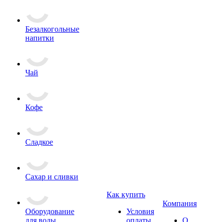
Безалкогольные
напитки
Чай
Кофе
Сладкое
Сахар и сливки
Как купить
Компания
Оборудование
Условия
для воды
оплаты
О