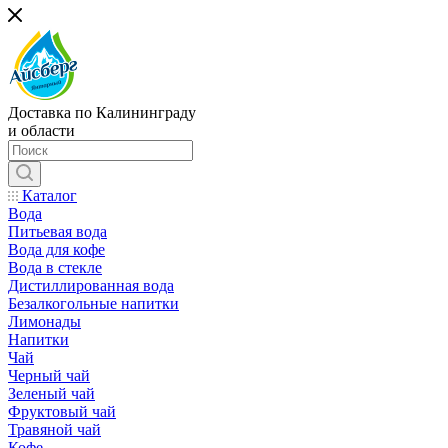
Доставка по Калининграду
и области
Каталог
Вода
Питьевая вода
Вода для кофе
Вода в стекле
Дистиллированная вода
Безалкогольные напитки
Лимонады
Напитки
Чай
Черный чай
Зеленый чай
Фруктовый чай
Травяной чай
Кофе