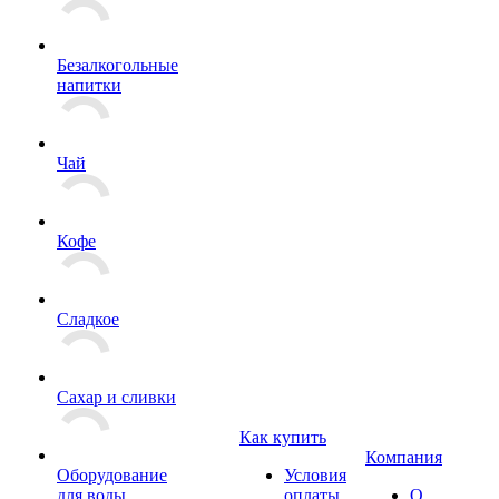
Безалкогольные
напитки
Чай
Кофе
Сладкое
Сахар и сливки
Как купить
Компания
Оборудование
Условия
для воды
оплаты
О