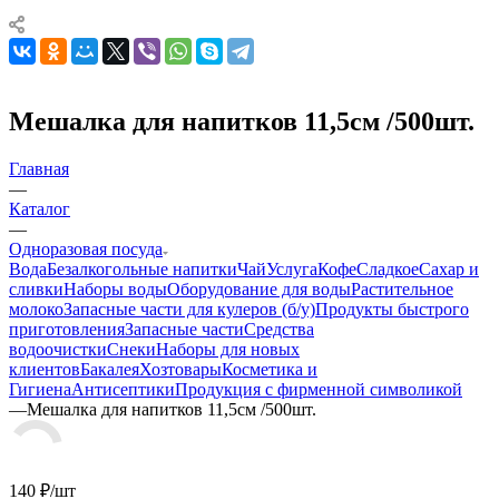
Мешалка для напитков 11,5см /500шт.
Главная
—
Каталог
—
Одноразовая посуда
Вода
Безалкогольные напитки
Чай
Услуга
Кофе
Сладкое
Сахар и
сливки
Наборы воды
Оборудование для воды
Растительное
молоко
Запасные части для кулеров (б/у)
Продукты быстрого
приготовления
Запасные части
Средства
водоочистки
Снеки
Наборы для новых
клиентов
Бакалея
Хозтовары
Косметика и
Гигиена
Антисептики
Продукция с фирменной символикой
—
Мешалка для напитков 11,5см /500шт.
140
₽
/шт