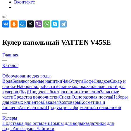
Вконтакте
Кулер напольный VATTEN V45SE
Главная
—
Каталог
—
Оборудование для воды
Вода
Безалкогольные напитки
Чай
Услуга
Кофе
Сладкое
Сахар и
сливки
Наборы воды
Растительное молоко
Запасные части для
кулеров (б/у)
Продукты быстрого приготовления
Запасные
части
Средства водоочистки
Снеки
Одноразовая посуда
Наборы
для новых клиентов
Бакалея
Хозтовары
Косметика и
Гигиена
Антисептики
Продукция с фирменной символикой
—
Кулеры
Подставка для бутылей
Помпы для воды
Раздатчики для
воды
Аксессуары
Чайники