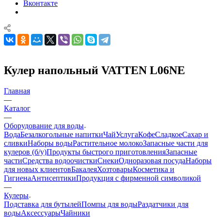
Вконтакте
Кулер напольный VATTEN L06NE
Главная
—
Каталог
—
Оборудование для воды
Вода
Безалкогольные напитки
Чай
Услуга
Кофе
Сладкое
Сахар и
сливки
Наборы воды
Растительное молоко
Запасные части для
кулеров (б/у)
Продукты быстрого приготовления
Запасные
части
Средства водоочистки
Снеки
Одноразовая посуда
Наборы
для новых клиентов
Бакалея
Хозтовары
Косметика и
Гигиена
Антисептики
Продукция с фирменной символикой
—
Кулеры
Подставка для бутылей
Помпы для воды
Раздатчики для
воды
Аксессуары
Чайники