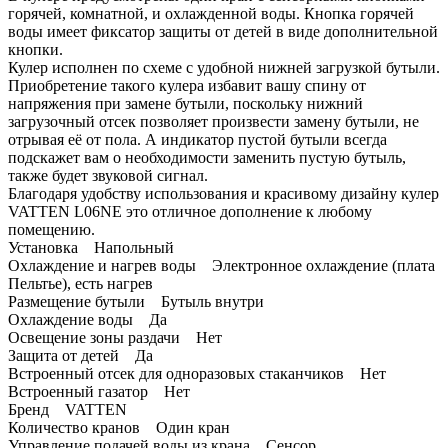
горячей, комнатной, и охлажденной воды. Кнопка горячей
воды имеет фиксатор защиты от детей в виде дополнительной
кнопки.
Кулер исполнен по схеме с удобной нижней загрузкой бутыли.
Приобретение такого кулера избавит вашу спину от
напряжения при замене бутыли, поскольку нижний
загрузочный отсек позволяет произвести замену бутыли, не
отрывая её от пола. А индикатор пустой бутыли всегда
подскажет вам о необходимости заменить пустую бутыль,
также будет звуковой сигнал.
Благодаря удобству использования и красивому дизайну кулер
VATTEN L06NE это отличное дополнение к любому
помещению.
Установка Напольный
Охлаждение и нагрев воды Электронное охлаждение (плата
Пельтье), есть нагрев
Размещение бутыли Бутыль внутри
Охлаждение воды Да
Освещение зоны раздачи Нет
Защита от детей Да
Встроенный отсек для одноразовых стаканчиков Нет
Встроенный газатор Нет
Бренд VATTEN
Количество кранов Один кран
Управление подачей воды из крана Сенсор