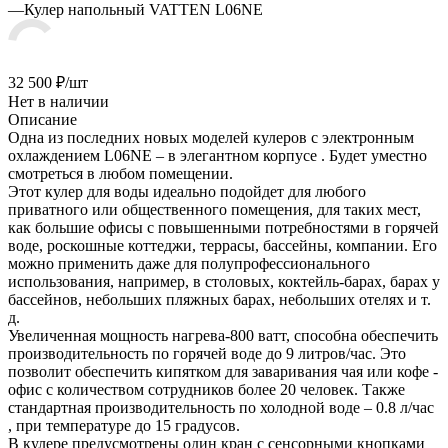
—
Кулер напольный VATTEN L06NE
32 500
₽
/шт
Нет в наличии
Описание
Одна из последних новых моделей кулеров с электронным
охлаждением L06NE – в элегантном корпусе . Будет уместно
смотреться в любом помещении.
Этот кулер для воды идеально подойдет для любого
приватного или общественного помещения, для таких мест,
как большие офисы с повышенными потребностями в горячей
воде, роскошные коттеджи, террасы, бассейны, компании. Его
можно применить даже для полупрофессионального
использования, например, в столовых, коктейль-барах, барах у
бассейнов, небольших пляжных барах, небольших отелях и т.
д.
Увеличенная мощность нагрева-800 ватт, способна обеспечить
производительность по горячей воде до 9 литров/час. Это
позволит обеспечить кипятком для заваривания чая или кофе -
офис с количеством сотрудников более 20 человек. Также
стандартная производительность по холодной воде – 0.8 л/час
, при температуре до 15 градусов.
В кулере предусмотрены один кран с сенсорными кнопками