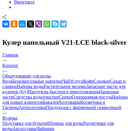
Вконтакте
Кулер напольный V21-LCE black-silver
Главная
—
Каталог
—
Оборудование для воды
Вода
Безалкогольные напитки
Чай
Услуга
Кофе
Сладкое
Сахар и
сливки
Наборы воды
Растительное молоко
Запасные части для
кулеров (б/у)
Продукты быстрого приготовления
Запасные
части
Средства водоочистки
Снеки
Одноразовая посуда
Наборы
для новых клиентов
Бакалея
Хозтовары
Косметика и
Гигиена
Антисептики
Продукция с фирменной символикой
—
Кулеры
Подставка для бутылей
Помпы для воды
Раздатчики для
воды
Аксессуары
Чайники