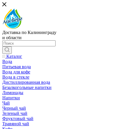
Доставка по Калининграду
и области
Каталог
Вода
Питьевая вода
Вода для кофе
Вода в стекле
Дистиллированная вода
Безалкогольные напитки
Лимонады
Напитки
Чай
Черный чай
Зеленый чай
Фруктовый чай
Травяной чай
Кофе