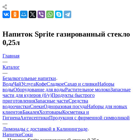
Напиток Sprite газированный стекло
0,25л
Главная
—
Каталог
—
Безалкогольные напитки
Вода
Чай
Услуга
Кофе
Сладкое
Сахар и сливки
Наборы
воды
Оборудование для воды
Растительное молоко
Запасные
части для кулеров (б/у)
Продукты быстрого
приготовления
Запасные части
Средства
водоочистки
Снеки
Одноразовая посуда
Наборы для новых
клиентов
Бакалея
Хозтовары
Косметика и
Гигиена
Антисептики
Продукция с фирменной символикой
—
Лимонады с доставкой в Калининграде
Напитки
Соки