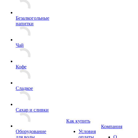
Безалкогольные
напитки
Чай
Кофе
Сладкое
Сахар и сливки
Как купить
Компания
Оборудование
Условия
для воды
оплаты
О