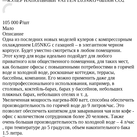
—
КУЛЕР НАПОЛЬНЫЙ VATTEN L05NKG+баллон CO2
105 000
₽
/шт
Мало
Описание
Одна из последних новых моделей кулеров с компрессорным
охлаждением L05NKG с газацией – в элегантном черном
корпусе. Будет уместно смотреться в любом помещении.
Этот кулер для воды идеально подойдет для любого
приватного или общественного помещения, для таких мест,
как большие офисы с повышенными потребностями в горячей
воде и холодной воде, роскошные коттеджи, террасы,
бассейны, компании. Его можно применить даже для
полупрофессионального использования, например, в
столовых, коктейль-барах, барах у бассейнов, небольших
пляжных барах, небольших отелях и т. д.
Увеличенная мощность нагрева-800 ватт, способна обеспечить
производительность по горячей воде до 9 литров/час. Это
позволит обеспечить кипятком для заваривания чая или кофе -
офис с количеством сотрудников более 20 человек. Также
очень большая производительность по холодной воде – 4 л/час
, при температуре до 5 градусов, объем накопительного бака
1.5 литра.