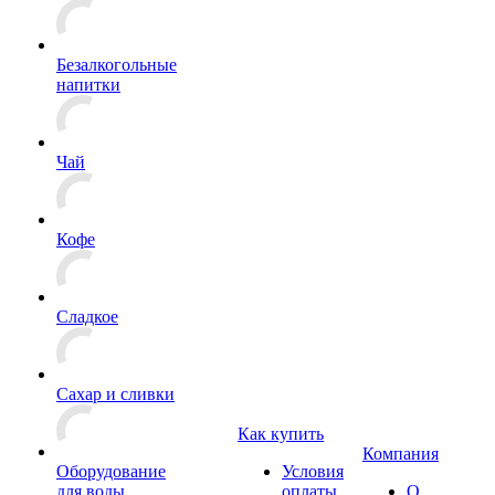
Безалкогольные
напитки
Чай
Кофе
Сладкое
Сахар и сливки
Как купить
Компания
Оборудование
Условия
для воды
оплаты
О