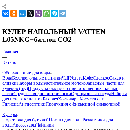
КУЛЕР НАПОЛЬНЫЙ VATTEN
L05NKG+баллон CO2
Главная
—
Каталог
—
Оборудование для воды
Вода
Безалкогольные напитки
Чай
Услуга
Кофе
Сладкое
Сахар и
сливки
Наборы воды
Растительное молоко
Запасные части для
кулеров (б/у)
Продукты быстрого приготовления
Запасные
части
Средства водоочистки
Снеки
Одноразовая посуда
Наборы
для новых клиентов
Бакалея
Хозтовары
Косметика и
Гигиена
Антисептики
Продукция с фирменной символикой
—
Кулеры
Подставка для бутылей
Помпы для воды
Раздатчики для
воды
Аксессуары
Чайники