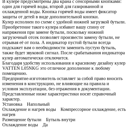
В кулере предусмотрены два крана с сенсорными кнопками:
один для горячей воды, второй для газированной и
охлажденной воды. Кнопка горячей воды имеет фиксатор
защиты от детей в виде дополнительной кнопки.
Кулер исполнен по схеме с удобной нижней загрузкой бутыли.
Приобретение такого кулера избавит вашу спину от
напряжения при замене бутыли, поскольку нижний
загрузочный отсек позволяет произвести замену бутыли, не
отрывая её от пола. А индикатор пустой бутыли всегда
подскажет вам о необходимости заменить пустую бутыль,
также будет звуковой сигнал. После срабатывания индикатора
кулер автоматически отключится.
Благодаря удобству использования и красивому дизайну кулер
VATTEN L05NKG это отличное дополнение к любому
помещению.
Предприятие-изготовитель оставляет за собой право вносить
изменения в конструкцию, не влияющие на правила и
условия эксплуатации, без отражения в документации.
Представленные ниже характеристики носят справочный
характер.
Установка Напольный
Охлаждение и нагрев воды Компрессорное охлаждение, есть
нагрев
Размещение бутыли Бутыль внутри
Охлаждение воды Да