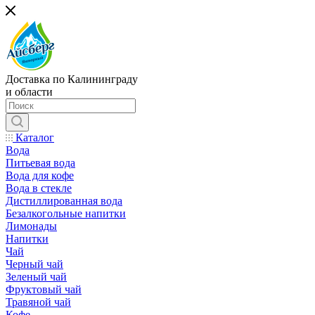
Доставка по Калининграду
и области
Каталог
Вода
Питьевая вода
Вода для кофе
Вода в стекле
Дистиллированная вода
Безалкогольные напитки
Лимонады
Напитки
Чай
Черный чай
Зеленый чай
Фруктовый чай
Травяной чай
Кофе