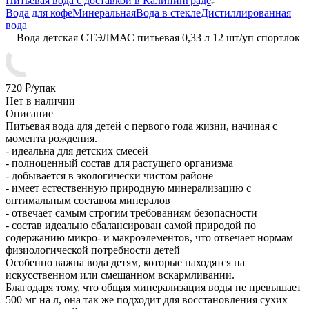
Питьевая вода с доставкой в Калининграде
Вода для кофе
Минеральная
Вода в стекле
Дистиллированная
вода
—
Вода детская СТЭЛМАС питьевая 0,33 л 12 шт/уп спортлок
720
₽
/упак
Нет в наличии
Описание
Питьевая вода для детей с первого года жизни, начиная с
момента рождения.
- идеальна для детских смесей
- полноценный состав для растущего организма
- добывается в экологически чистом районе
- имеет естественную природную минерализацию с
оптимальным составом минералов
- отвечает самым строгим требованиям безопасности
- состав идеально сбалансирован самой природой по
содержанию микро- и макроэлементов, что отвечает нормам
физиологической потребности детей
Особенно важна вода детям, которые находятся на
искусственном или смешанном вскармливании.
Благодаря тому, что общая минерализация воды не превышает
500 мг на л, она так же подходит для восстановления сухих