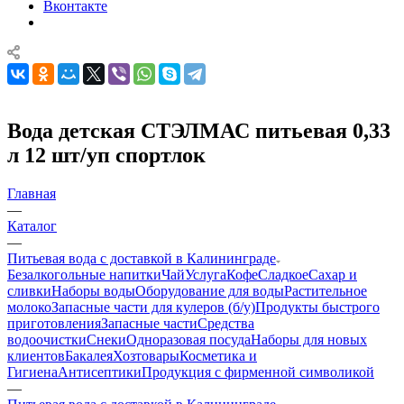
Вконтакте
Вода детская СТЭЛМАС питьевая 0,33
л 12 шт/уп спортлок
Главная
—
Каталог
—
Питьевая вода с доставкой в Калининграде
Безалкогольные напитки
Чай
Услуга
Кофе
Сладкое
Сахар и
сливки
Наборы воды
Оборудование для воды
Растительное
молоко
Запасные части для кулеров (б/у)
Продукты быстрого
приготовления
Запасные части
Средства
водоочистки
Снеки
Одноразовая посуда
Наборы для новых
клиентов
Бакалея
Хозтовары
Косметика и
Гигиена
Антисептики
Продукция с фирменной символикой
—