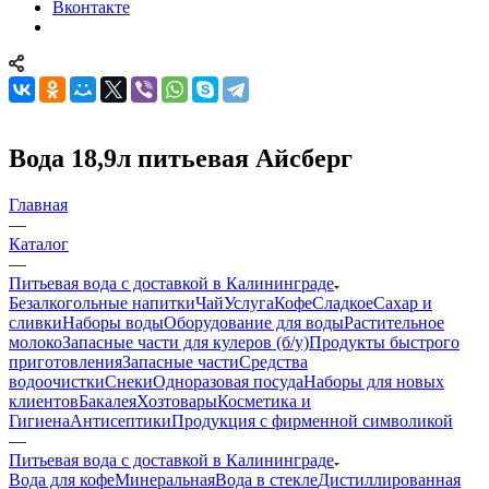
Вконтакте
Вода 18,9л питьевая Айсберг
Главная
—
Каталог
—
Питьевая вода с доставкой в Калининграде
Безалкогольные напитки
Чай
Услуга
Кофе
Сладкое
Сахар и
сливки
Наборы воды
Оборудование для воды
Растительное
молоко
Запасные части для кулеров (б/у)
Продукты быстрого
приготовления
Запасные части
Средства
водоочистки
Снеки
Одноразовая посуда
Наборы для новых
клиентов
Бакалея
Хозтовары
Косметика и
Гигиена
Антисептики
Продукция с фирменной символикой
—
Питьевая вода с доставкой в Калининграде
Вода для кофе
Минеральная
Вода в стекле
Дистиллированная