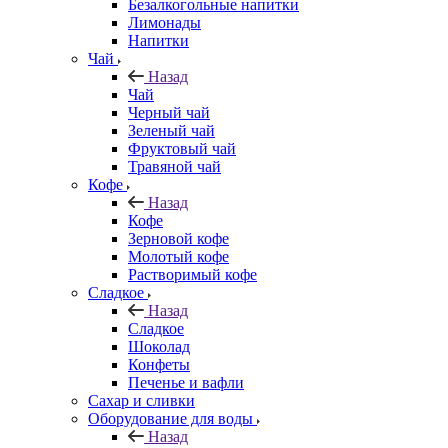
Безалкогольные напитки
Лимонады
Напитки
Чай
Назад
Чай
Черный чай
Зеленый чай
Фруктовый чай
Травяной чай
Кофе
Назад
Кофе
Зерновой кофе
Молотый кофе
Растворимый кофе
Сладкое
Назад
Сладкое
Шоколад
Конфеты
Печенье и вафли
Сахар и сливки
Оборудование для воды
Назад