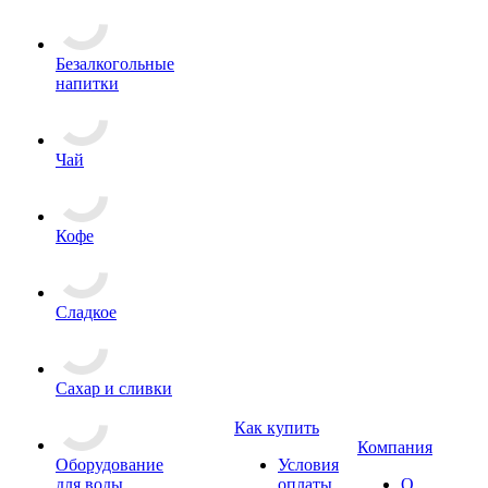
Безалкогольные
напитки
Чай
Кофе
Сладкое
Сахар и сливки
Как купить
Компания
Оборудование
Условия
для воды
оплаты
О