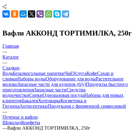
Вафли АККОНД ТОРТИМИЛКА, 250г
Главная
—
Каталог
—
Сладкое
Вода
Безалкогольные напитки
Чай
Услуга
Кофе
Сахар и
сливки
Наборы воды
Оборудование для воды
Растительное
молоко
Запасные части для кулеров (б/у)
Продукты быстрого
приготовления
Запасные части
Средства
водоочистки
Снеки
Одноразовая посуда
Наборы для новых
клиентов
Бакалея
Хозтовары
Косметика и
Гигиена
Антисептики
Продукция с фирменной символикой
—
Печенье и вафли
Шоколад
Конфеты
—
Вафли АККОНД ТОРТИМИЛКА, 250г