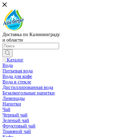
Доставка по Калининграду
и области
Каталог
Вода
Питьевая вода
Вода для кофе
Вода в стекле
Дистиллированная вода
Безалкогольные напитки
Лимонады
Напитки
Чай
Черный чай
Зеленый чай
Фруктовый чай
Травяной чай
Кофе