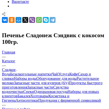
Вконтакте
Печенье Сладонеж Сэндвик с кокосом
100гр.
Главная
—
Каталог
—
Сладкое
Вода
Безалкогольные напитки
Чай
Услуга
Кофе
Сахар и
сливки
Наборы воды
Оборудование для воды
Растительное
молоко
Запасные части для кулеров (б/у)
Продукты быстрого
приготовления
Запасные части
Средства
водоочистки
Снеки
Одноразовая посуда
Наборы для новых
клиентов
Бакалея
Хозтовары
Косметика и
Гигиена
Антисептики
Продукция с фирменной символикой
—