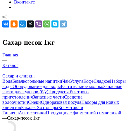
Вконтакте
Сахар-песок 1кг
Главная
—
Каталог
—
Сахар и сливки
Вода
Безалкогольные напитки
Чай
Услуга
Кофе
Сладкое
Наборы
воды
Оборудование для воды
Растительное молоко
Запасные
части для кулеров (б/у)
Продукты быстрого
приготовления
Запасные части
Средства
водоочистки
Снеки
Одноразовая посуда
Наборы для новых
клиентов
Бакалея
Хозтовары
Косметика и
Гигиена
Антисептики
Продукция с фирменной символикой
—
Сахар-песок 1кг