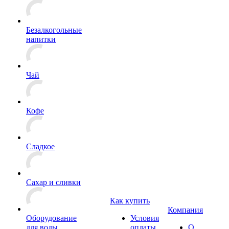
Безалкогольные
напитки
Чай
Кофе
Сладкое
Сахар и сливки
Как купить
Компания
Оборудование
Условия
для воды
оплаты
О