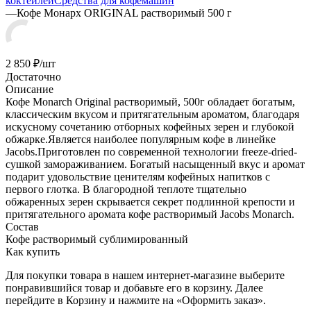
коктейлей
Средства для кофемашин
—
Кофе Монарх ORIGINAL растворимый 500 г
2 850
₽
/шт
Достаточно
Описание
Кофе Monarch Original растворимый, 500г обладает богатым,
классическим вкусом и притягательным ароматом, благодаря
искусному сочетанию отборных кофейных зерен и глубокой
обжарке.Является наиболее популярным кофе в линейке
Jacobs.Приготовлен по современной технологии freeze-dried-
сушкой замораживанием. Богатый насыщенный вкус и аромат
подарит удовольствие ценителям кофейных напитков с
первого глотка. В благородной теплоте тщательно
обжаренных зерен скрывается секрет подлинной крепости и
притягательного аромата кофе растворимый Jacobs Monarch.
Состав
Кофе растворимый сублимированный
Как купить
Для покупки товара в нашем интернет-магазине выберите
понравившийся товар и добавьте его в корзину. Далее
перейдите в Корзину и нажмите на «Оформить заказ».