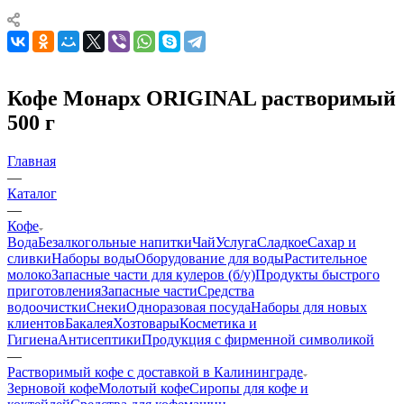
Кофе Монарх ORIGINAL растворимый
500 г
Главная
—
Каталог
—
Кофе
Вода
Безалкогольные напитки
Чай
Услуга
Сладкое
Сахар и
сливки
Наборы воды
Оборудование для воды
Растительное
молоко
Запасные части для кулеров (б/у)
Продукты быстрого
приготовления
Запасные части
Средства
водоочистки
Снеки
Одноразовая посуда
Наборы для новых
клиентов
Бакалея
Хозтовары
Косметика и
Гигиена
Антисептики
Продукция с фирменной символикой
—
Растворимый кофе с доставкой в Калининграде
Зерновой кофе
Молотый кофе
Сиропы для кофе и