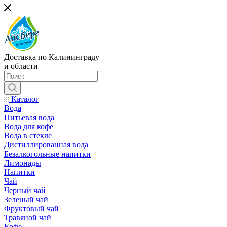
Доставка по Калининграду
и области
Каталог
Вода
Питьевая вода
Вода для кофе
Вода в стекле
Дистиллированная вода
Безалкогольные напитки
Лимонады
Напитки
Чай
Черный чай
Зеленый чай
Фруктовый чай
Травяной чай
Кофе