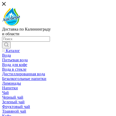
Доставка по Калининграду
и области
Каталог
Вода
Питьевая вода
Вода для кофе
Вода в стекле
Дистиллированная вода
Безалкогольные напитки
Лимонады
Напитки
Чай
Черный чай
Зеленый чай
Фруктовый чай
Травяной чай
Кофе