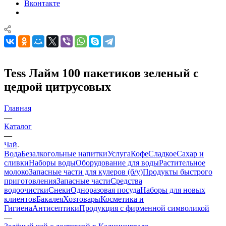
Вконтакте
Tess Лайм 100 пакетиков зеленый с
цедрой цитрусовых
Главная
—
Каталог
—
Чай
Вода
Безалкогольные напитки
Услуга
Кофе
Сладкое
Сахар и
сливки
Наборы воды
Оборудование для воды
Растительное
молоко
Запасные части для кулеров (б/у)
Продукты быстрого
приготовления
Запасные части
Средства
водоочистки
Снеки
Одноразовая посуда
Наборы для новых
клиентов
Бакалея
Хозтовары
Косметика и
Гигиена
Антисептики
Продукция с фирменной символикой
—