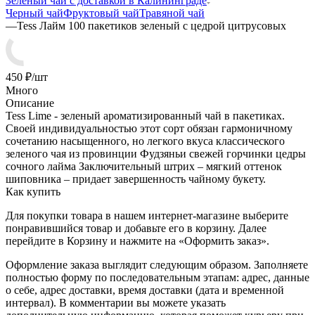
Зелёный чай с доставкой в Калининграде
Черный чай
Фруктовый чай
Травяной чай
—
Tess Лайм 100 пакетиков зеленый с цедрой цитрусовых
450
₽
/шт
Много
Описание
Tess Lime - зеленый ароматизированный чай в пакетиках.
Своей индивидуальностью этот сорт обязан гармоничному
сочетанию насыщенного, но легкого вкуса классического
зеленого чая из провинции Фудзяньи свежей горчинки цедры
сочного лайма Заключительный штрих – мягкий оттенок
шиповника – придает завершенность чайному букету.
Как купить
Для покупки товара в нашем интернет-магазине выберите
понравившийся товар и добавьте его в корзину. Далее
перейдите в Корзину и нажмите на «Оформить заказ».
Оформление заказа выглядит следующим образом. Заполняете
полностью форму по последовательным этапам: адрес, данные
о себе, адрес доставки, время доставки (дата и временной
интервал). В комментарии вы можете указать