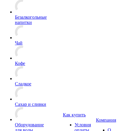
Безалкогольные
напитки
Чай
Кофе
Сладкое
Сахар и сливки
Как купить
Компания
Оборудование
Условия
для воды
оплаты
О