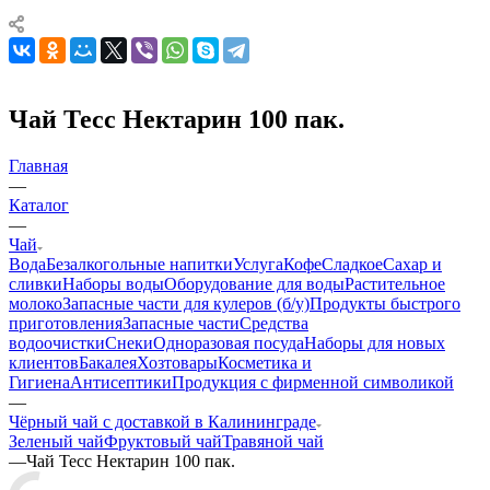
Чай Тесс Нектарин 100 пак.
Главная
—
Каталог
—
Чай
Вода
Безалкогольные напитки
Услуга
Кофе
Сладкое
Сахар и
сливки
Наборы воды
Оборудование для воды
Растительное
молоко
Запасные части для кулеров (б/у)
Продукты быстрого
приготовления
Запасные части
Средства
водоочистки
Снеки
Одноразовая посуда
Наборы для новых
клиентов
Бакалея
Хозтовары
Косметика и
Гигиена
Антисептики
Продукция с фирменной символикой
—
Чёрный чай с доставкой в Калининграде
Зеленый чай
Фруктовый чай
Травяной чай
—
Чай Тесс Нектарин 100 пак.