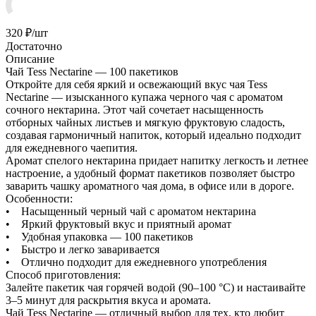
320
₽
/шт
Достаточно
Описание
Чай Tess Nectarine — 100 пакетиков
Откройте для себя яркий и освежающий вкус чая Tess
Nectarine — изысканного купажа черного чая с ароматом
сочного нектарина. Этот чай сочетает насыщенность
отборных чайных листьев и мягкую фруктовую сладость,
создавая гармоничный напиток, который идеально подходит
для ежедневного чаепития.
Аромат спелого нектарина придает напитку легкость и летнее
настроение, а удобный формат пакетиков позволяет быстро
заварить чашку ароматного чая дома, в офисе или в дороге.
Особенности:
• Насыщенный черный чай с ароматом нектарина
• Яркий фруктовый вкус и приятный аромат
• Удобная упаковка — 100 пакетиков
• Быстро и легко заваривается
• Отлично подходит для ежедневного употребления
Способ приготовления:
Залейте пакетик чая горячей водой (90–100 °C) и настаивайте
3–5 минут для раскрытия вкуса и аромата.
Чай Tess Nectarine — отличный выбор для тех, кто любит