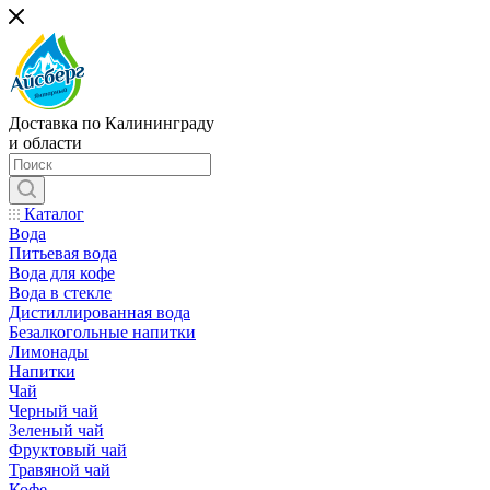
Доставка по Калининграду
и области
Каталог
Вода
Питьевая вода
Вода для кофе
Вода в стекле
Дистиллированная вода
Безалкогольные напитки
Лимонады
Напитки
Чай
Черный чай
Зеленый чай
Фруктовый чай
Травяной чай
Кофе