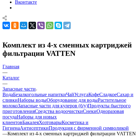
Вконтакте
Комплект из 4-х сменных картриджей
фильтрации VATTEN
Главная
—
Каталог
—
Запасные части
Вода
Безалкогольные напитки
Чай
Услуга
Кофе
Сладкое
Сахар и
сливки
Наборы воды
Оборудование для воды
Растительное
молоко
Запасные части для кулеров (б/у)
Продукты быстрого
приготовления
Средства водоочистки
Снеки
Одноразовая
посуда
Наборы для новых
клиентов
Бакалея
Хозтовары
Косметика и
Гигиена
Антисептики
Продукция с фирменной символикой
—
Комплект из 4-х сменных картриджей фильтрации VATTEN