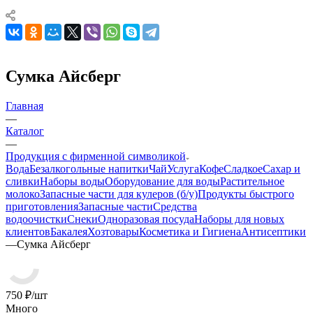
Сумка Айсберг
Главная
—
Каталог
—
Продукция с фирменной символикой
Вода
Безалкогольные напитки
Чай
Услуга
Кофе
Сладкое
Сахар и
сливки
Наборы воды
Оборудование для воды
Растительное
молоко
Запасные части для кулеров (б/у)
Продукты быстрого
приготовления
Запасные части
Средства
водоочистки
Снеки
Одноразовая посуда
Наборы для новых
клиентов
Бакалея
Хозтовары
Косметика и Гигиена
Антисептики
—
Сумка Айсберг
750
₽
/шт
Много