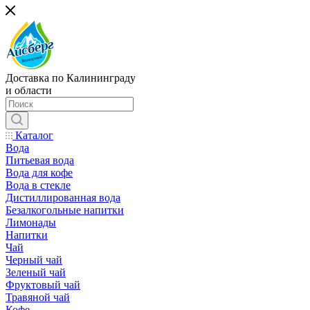
Доставка по Калининграду
и области
Каталог
Вода
Питьевая вода
Вода для кофе
Вода в стекле
Дистиллированная вода
Безалкогольные напитки
Лимонады
Напитки
Чай
Черный чай
Зеленый чай
Фруктовый чай
Травяной чай
Кофе