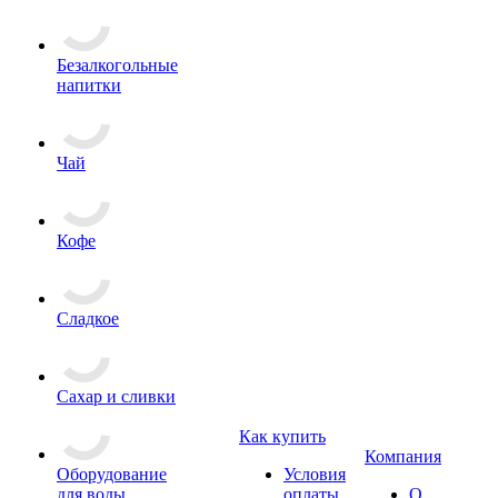
Безалкогольные
напитки
Чай
Кофе
Сладкое
Сахар и сливки
Как купить
Компания
Оборудование
Условия
для воды
оплаты
О