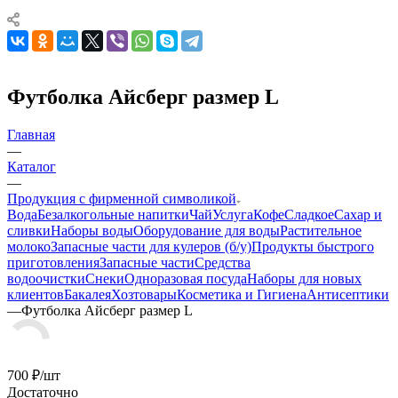
Футболка Айсберг размер L
Главная
—
Каталог
—
Продукция с фирменной символикой
Вода
Безалкогольные напитки
Чай
Услуга
Кофе
Сладкое
Сахар и
сливки
Наборы воды
Оборудование для воды
Растительное
молоко
Запасные части для кулеров (б/у)
Продукты быстрого
приготовления
Запасные части
Средства
водоочистки
Снеки
Одноразовая посуда
Наборы для новых
клиентов
Бакалея
Хозтовары
Косметика и Гигиена
Антисептики
—
Футболка Айсберг размер L
700
₽
/шт
Достаточно