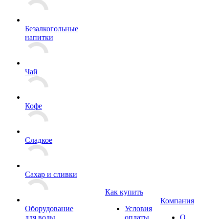
Безалкогольные
напитки
Чай
Кофе
Сладкое
Сахар и сливки
Как купить
Компания
Оборудование
Условия
для воды
оплаты
О