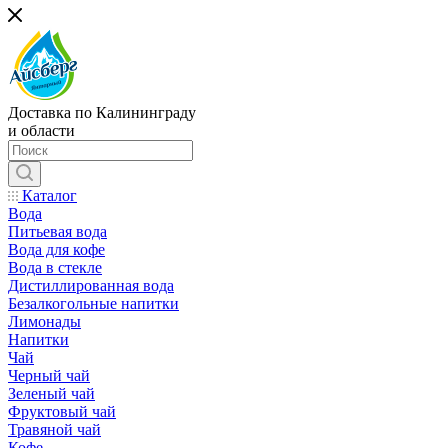
Доставка по Калининграду
и области
Каталог
Вода
Питьевая вода
Вода для кофе
Вода в стекле
Дистиллированная вода
Безалкогольные напитки
Лимонады
Напитки
Чай
Черный чай
Зеленый чай
Фруктовый чай
Травяной чай
Кофе