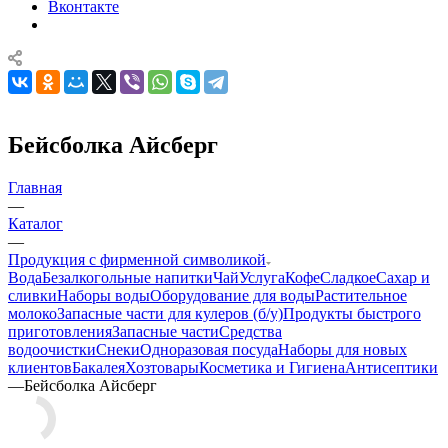
Вконтакте
Бейсболка Айсберг
Главная
—
Каталог
—
Продукция с фирменной символикой
Вода
Безалкогольные напитки
Чай
Услуга
Кофе
Сладкое
Сахар и
сливки
Наборы воды
Оборудование для воды
Растительное
молоко
Запасные части для кулеров (б/у)
Продукты быстрого
приготовления
Запасные части
Средства
водоочистки
Снеки
Одноразовая посуда
Наборы для новых
клиентов
Бакалея
Хозтовары
Косметика и Гигиена
Антисептики
—
Бейсболка Айсберг