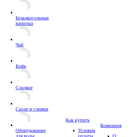
Безалкогольные
напитки
Чай
Кофе
Сладкое
Сахар и сливки
Как купить
Компания
Оборудование
Условия
для воды
оплаты
О