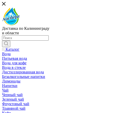
Доставка по Калининграду
и области
Каталог
Вода
Питьевая вода
Вода для кофе
Вода в стекле
Дистиллированная вода
Безалкогольные напитки
Лимонады
Напитки
Чай
Черный чай
Зеленый чай
Фруктовый чай
Травяной чай
Кофе