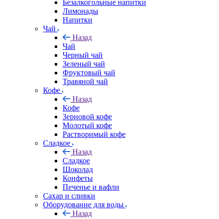
Безалкогольные напитки
Лимонады
Напитки
Чай
Назад
Чай
Черный чай
Зеленый чай
Фруктовый чай
Травяной чай
Кофе
Назад
Кофе
Зерновой кофе
Молотый кофе
Растворимый кофе
Сладкое
Назад
Сладкое
Шоколад
Конфеты
Печенье и вафли
Сахар и сливки
Оборудование для воды
Назад