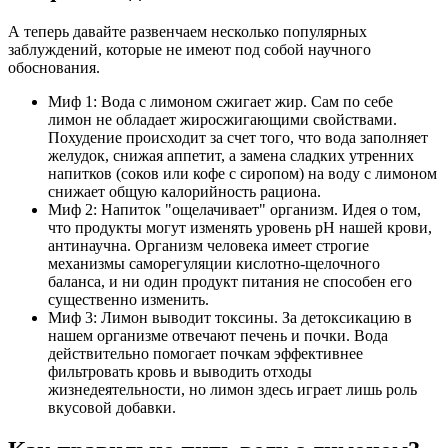
А теперь давайте развенчаем несколько популярных
заблуждений, которые не имеют под собой научного
обоснования.
Миф 1: Вода с лимоном сжигает жир. Сам по себе
лимон не обладает жиросжигающими свойствами.
Похудение происходит за счет того, что вода заполняет
желудок, снижая аппетит, а замена сладких утренних
напитков (соков или кофе с сиропом) на воду с лимоном
снижает общую калорийность рациона.
Миф 2: Напиток "ощелачивает" организм. Идея о том,
что продукты могут изменять уровень pH нашей крови,
антинаучна. Организм человека имеет строгие
механизмы саморегуляции кислотно-щелочного
баланса, и ни один продукт питания не способен его
существенно изменить.
Миф 3: Лимон выводит токсины. За детоксикацию в
нашем организме отвечают печень и почки. Вода
действительно помогает почкам эффективнее
фильтровать кровь и выводить отходы
жизнедеятельности, но лимон здесь играет лишь роль
вкусовой добавки.