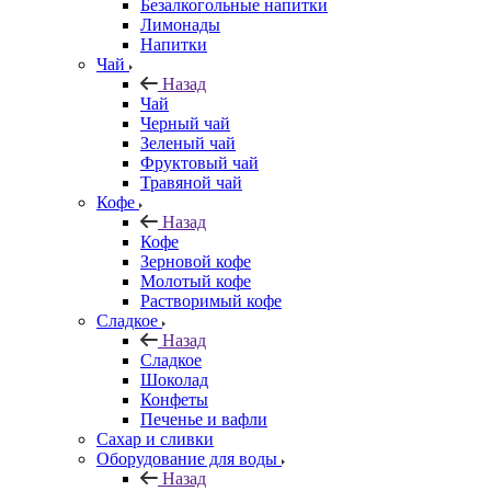
Безалкогольные напитки
Лимонады
Напитки
Чай
Назад
Чай
Черный чай
Зеленый чай
Фруктовый чай
Травяной чай
Кофе
Назад
Кофе
Зерновой кофе
Молотый кофе
Растворимый кофе
Сладкое
Назад
Сладкое
Шоколад
Конфеты
Печенье и вафли
Сахар и сливки
Оборудование для воды
Назад