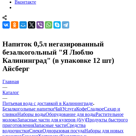
Вконтакте
Напиток 0,5л негазированный
безалкогольный "Я Люблю
Калининград" (в упаковке 12 шт)
Айсберг
Главная
—
Каталог
—
Питьевая вода с доставкой в Калининграде
Безалкогольные напитки
Чай
Услуга
Кофе
Сладкое
Сахар и
сливки
Наборы воды
Оборудование для воды
Растительное
молоко
Запасные части для кулеров (б/у)
Продукты быстрого
приготовления
Запасные части
Средства
водоочистки
Снеки
Одноразовая посуда
Наборы для новых