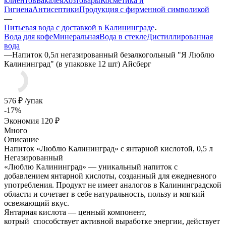
клиентов
Бакалея
Хозтовары
Косметика и
Гигиена
Антисептики
Продукция с фирменной символикой
—
Питьевая вода с доставкой в Калининграде
Вода для кофе
Минеральная
Вода в стекле
Дистиллированная
вода
—
Напиток 0,5л негазированный безалкогольный "Я Люблю
Калининград" (в упаковке 12 шт) Айсберг
576
₽
/упак
-
17
%
Экономия
120
₽
Много
Описание
Напиток «Люблю Калининград» с янтарной кислотой, 0,5 л
Негазированный
«Люблю Калининград» — уникальный напиток с
добавлением янтарной кислоты, созданный для ежедневного
употребления. Продукт не имеет аналогов в Калининградской
области и сочетает в себе натуральность, пользу и мягкий
освежающий вкус.
Янтарная кислота — ценный компонент,
котрый способствует активной выработке энергии, действует