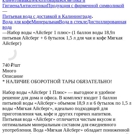
клиентов
Бакалея
Хозтовары
Косметика и
Гигиена
Антисептики
Продукция с фирменной символикой
—
Питьевая вода с доставкой в Калининграде
Вода для кофе
Минеральная
Вода в стекле
Дистиллированная
вода
—
Набор воды «Айсберг 1 плюс» (1 баллон воды 18,9л
питьевая Айсберг + 6 бутылок 1,5 л для чая и кофе Мягкая
Айсберг)
740
₽
/шт
Много
Описание
* НАЛИЧИЕ ОБОРОТНОЙ ТАРЫ ОБЯЗАТЕЛЬНО!
Набор воды «Айсберг 1 Плюс» — выгодное и удобное
решение для дома и офиса. В комплект входит 1 баллон
питьевой воды «Айсберг» объемом 18,9 л и 6 бутылок по 1,5 л
воды «Мягкая Айсберг», идеально подходящей для
приготовления чая, кофе и других горячих напитков.
Питьевая вода «Айсберг» отличается чистым вкусом и
оптимальным минеральным составом для ежедневного
употребления. Вода «Мягкая Айсберг» обладает пониженной