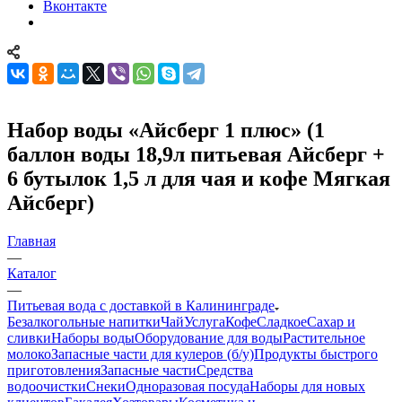
Вконтакте
Набор воды «Айсберг 1 плюс» (1
баллон воды 18,9л питьевая Айсберг +
6 бутылок 1,5 л для чая и кофе Мягкая
Айсберг)
Главная
—
Каталог
—
Питьевая вода с доставкой в Калининграде
Безалкогольные напитки
Чай
Услуга
Кофе
Сладкое
Сахар и
сливки
Наборы воды
Оборудование для воды
Растительное
молоко
Запасные части для кулеров (б/у)
Продукты быстрого
приготовления
Запасные части
Средства
водоочистки
Снеки
Одноразовая посуда
Наборы для новых