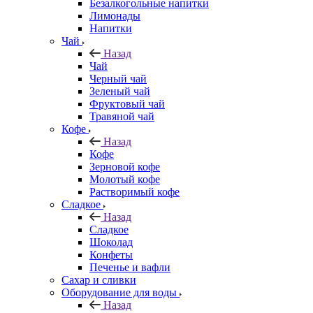
Безалкогольные напитки
Лимонады
Напитки
Чай
Назад
Чай
Черный чай
Зеленый чай
Фруктовый чай
Травяной чай
Кофе
Назад
Кофе
Зерновой кофе
Молотый кофе
Растворимый кофе
Сладкое
Назад
Сладкое
Шоколад
Конфеты
Печенье и вафли
Сахар и сливки
Оборудование для воды
Назад