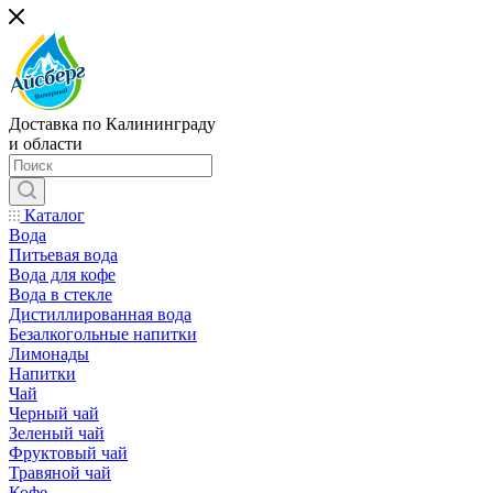
Доставка по Калининграду
и области
Каталог
Вода
Питьевая вода
Вода для кофе
Вода в стекле
Дистиллированная вода
Безалкогольные напитки
Лимонады
Напитки
Чай
Черный чай
Зеленый чай
Фруктовый чай
Травяной чай
Кофе