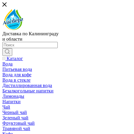
Доставка по Калининграду
и области
Каталог
Вода
Питьевая вода
Вода для кофе
Вода в стекле
Дистиллированная вода
Безалкогольные напитки
Лимонады
Напитки
Чай
Черный чай
Зеленый чай
Фруктовый чай
Травяной чай
Кофе