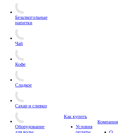
Безалкогольные
напитки
Чай
Кофе
Сладкое
Сахар и сливки
Как купить
Компания
Оборудование
Условия
для воды
оплаты
О