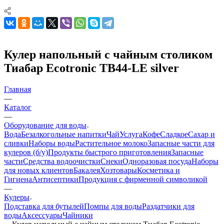
Кулер напольный с чайным столиком
Тиабар Ecotronic TB44-LE silver
Главная
—
Каталог
—
Оборудование для воды
Вода
Безалкогольные напитки
Чай
Услуга
Кофе
Сладкое
Сахар и
сливки
Наборы воды
Растительное молоко
Запасные части для
кулеров (б/у)
Продукты быстрого приготовления
Запасные
части
Средства водоочистки
Снеки
Одноразовая посуда
Наборы
для новых клиентов
Бакалея
Хозтовары
Косметика и
Гигиена
Антисептики
Продукция с фирменной символикой
—
Кулеры
Подставка для бутылей
Помпы для воды
Раздатчики для
воды
Аксессуары
Чайники