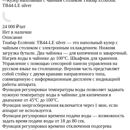
—
Кулер напольный с чайным столиком Тиабар Ecotronic
TB44-LE silver
24 000
₽
/шт
Нет в наличии
Описание
Тиабар Ecotronic TB44-LE silver — это напольный кулер с
чайным столиком с электронным охлаждением. Нижняя
загрузка бутыли. Два чайника — для кипячения и заварочный.
Нагрев воды в чайнике до 100°С. Шкафчик для хранения.
Управление с помощью сенсорной панели управления на
русском языке на столешнице. Верхняя часть представляет
собой стойку с двумя кранами направленного типа,
совмещенную с информационным дисплеем с индикацией
работы аппарата.
Функция регулировки температуры воды позволяет задавать
нужную температуру воды в чайнике для кипячения в
диапазоне от 45°С до 100°С.
Функция энергосбережения включается через 1 мин, если
аппарат не используется.
Функция регулировки времени подачи воды — возможность
задать время подачи воды от 18 до 80 сек.
Функция регулировки времени отключения подогрева