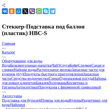
Стеккер-Подставка под баллон
(пластик) HBC-S
Главная
—
Каталог
—
Оборудование для воды
Вода
Безалкогольные напитки
Чай
Услуга
Кофе
Сладкое
Сахар и
сливки
Наборы воды
Растительное молоко
Запасные части для
кулеров (б/у)
Продукты быстрого приготовления
Запасные
части
Средства водоочистки
Снеки
Одноразовая посуда
Наборы
для новых клиентов
Бакалея
Хозтовары
Косметика и
Гигиена
Антисептики
Продукция с фирменной символикой
—
Аксессуары
Подставка для бутылей
Помпы для воды
Кулеры
Раздатчики для
воды
Чайники