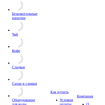
Безалкогольные
напитки
Чай
Кофе
Сладкое
Сахар и сливки
Как купить
Компания
Оборудование
Условия
для воды
оплаты
О