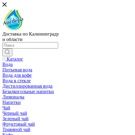
Доставка по Калининграду
и области
Каталог
Вода
Питьевая вода
Вода для кофе
Вода в стекле
Дистиллированная вода
Безалкогольные напитки
Лимонады
Напитки
Чай
Черный чай
Зеленый чай
Фруктовый чай
Травяной чай
Кофе