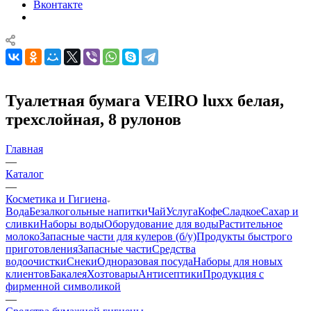
Вконтакте
Туалетная бумага VEIRO luxx белая,
трехслойная, 8 рулонов
Главная
—
Каталог
—
Косметика и Гигиена
Вода
Безалкогольные напитки
Чай
Услуга
Кофе
Сладкое
Сахар и
сливки
Наборы воды
Оборудование для воды
Растительное
молоко
Запасные части для кулеров (б/у)
Продукты быстрого
приготовления
Запасные части
Средства
водоочистки
Снеки
Одноразовая посуда
Наборы для новых
клиентов
Бакалея
Хозтовары
Антисептики
Продукция с
фирменной символикой
—