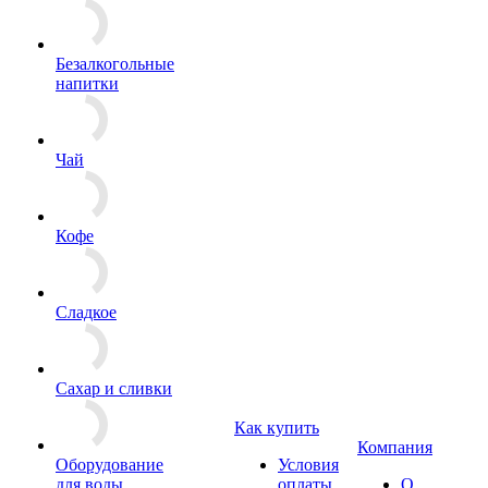
Безалкогольные
напитки
Чай
Кофе
Сладкое
Сахар и сливки
Как купить
Компания
Оборудование
Условия
для воды
оплаты
О