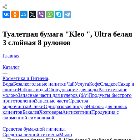
Туалетная бумага "Kleo ", Ultra белая
3 слойная 8 рулонов
Главная
—
Каталог
—
Косметика и Гигиена
Вода
Безалкогольные напитки
Чай
Услуга
Кофе
Сладкое
Сахар и
сливки
Наборы воды
Оборудование для воды
Растительное
молоко
Запасные части для кулеров (б/у)
Продукты быстрого
приготовления
Запасные части
Средства
водоочистки
Снеки
Одноразовая посуда
Наборы для новых
клиентов
Бакалея
Хозтовары
Антисептики
Продукция с
фирменной символикой
—
Средства бумажной гигиены
Средства личной гигиены
Мыло