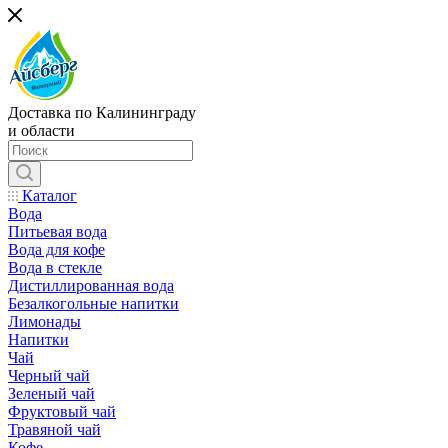
Доставка по Калининграду
и области
Каталог
Вода
Питьевая вода
Вода для кофе
Вода в стекле
Дистиллированная вода
Безалкогольные напитки
Лимонады
Напитки
Чай
Черный чай
Зеленый чай
Фруктовый чай
Травяной чай
Кофе