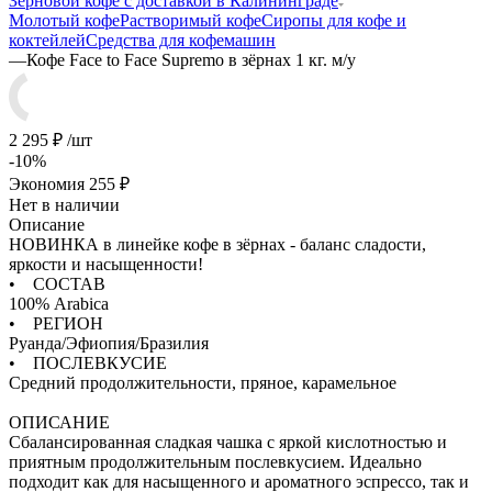
Зерновой кофе с доставкой в Калининграде
Молотый кофе
Растворимый кофе
Сиропы для кофе и
коктейлей
Средства для кофемашин
—
Кофе Face to Face Supremo в зёрнах 1 кг. м/у
2 295
₽
/шт
-
10
%
Экономия
255
₽
Нет в наличии
Описание
НОВИНКА в линейке кофе в зёрнах - баланс сладости,
яркости и насыщенности!
• СОСТАВ
100% Arabica
• РЕГИОН
Руанда/Эфиопия/Бразилия
• ПОСЛЕВКУСИЕ
Средний продолжительности, пряное, карамельное
ОПИСАНИЕ
Сбалансированная сладкая чашка с яркой кислотностью и
приятным продолжительным послевкусием. Идеально
подходит как для насыщенного и ароматного эспрессо, так и