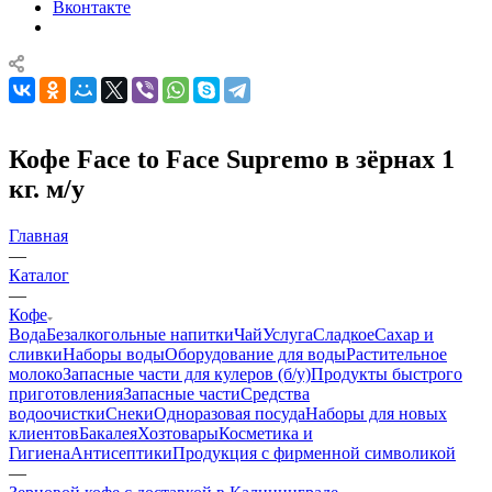
Вконтакте
Кофе Face to Face Supremo в зёрнах 1
кг. м/у
Главная
—
Каталог
—
Кофе
Вода
Безалкогольные напитки
Чай
Услуга
Сладкое
Сахар и
сливки
Наборы воды
Оборудование для воды
Растительное
молоко
Запасные части для кулеров (б/у)
Продукты быстрого
приготовления
Запасные части
Средства
водоочистки
Снеки
Одноразовая посуда
Наборы для новых
клиентов
Бакалея
Хозтовары
Косметика и
Гигиена
Антисептики
Продукция с фирменной символикой
—