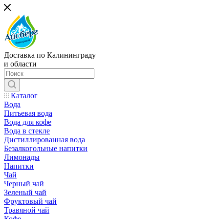
Доставка по Калининграду
и области
Каталог
Вода
Питьевая вода
Вода для кофе
Вода в стекле
Дистиллированная вода
Безалкогольные напитки
Лимонады
Напитки
Чай
Черный чай
Зеленый чай
Фруктовый чай
Травяной чай
Кофе